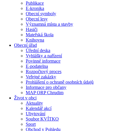
Publikace
E-kronika
Obecní symboly
Obecní lesy
Významná místa a stavby
Hasiči
Mateřská škola
Knihovna
Obecní úřad
Úřední deska
Vyhlášky a nařízení
Povinné informace
E-podatelna
Rozpočtový proces
Veřejné zakázky
Prohlášení o ochraně osobních údajů
Informace pro občany
MAP ORP Chrudim
Život v obci
Aktuality
Kalendář akcí
Ubytování
Soubor KVÍTKO
Sport
Obchod v Pohledu