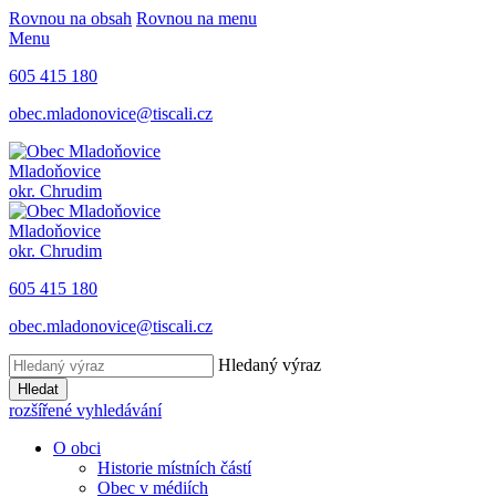
Rovnou na obsah
Rovnou na menu
Menu
605 415 180
obec.mladonovice@tiscali.cz
Mladoňovice
okr. Chrudim
Mladoňovice
okr. Chrudim
605 415 180
obec.mladonovice@tiscali.cz
Hledaný výraz
Hledat
rozšířené vyhledávání
O obci
Historie místních částí
Obec v médiích