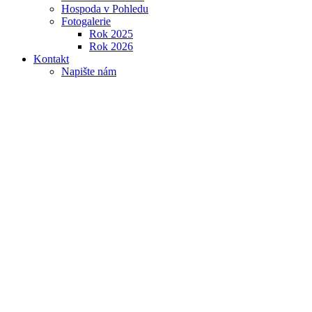
Hospoda v Pohledu
Fotogalerie
Rok 2025
Rok 2026
Kontakt
Napište nám
Svoz odpadů a poplatky
Fotogalerie
Mateřská škola
Kultura
Úvodní stránka
Tiráž
Tiráž
Certifikace přístupnosti
Webové stránky byly vyrobeny ve shodě s požadavky zákona č. 99/2
certifikát: