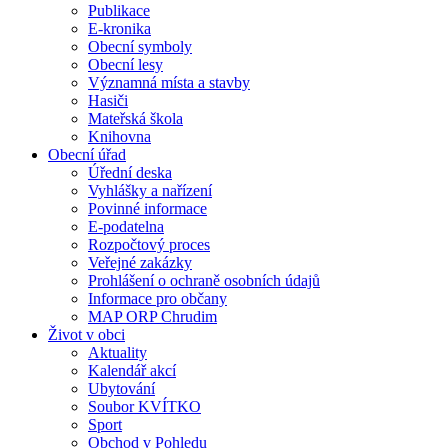
Publikace
E-kronika
Obecní symboly
Obecní lesy
Významná místa a stavby
Hasiči
Mateřská škola
Knihovna
Obecní úřad
Úřední deska
Vyhlášky a nařízení
Povinné informace
E-podatelna
Rozpočtový proces
Veřejné zakázky
Prohlášení o ochraně osobních údajů
Informace pro občany
MAP ORP Chrudim
Život v obci
Aktuality
Kalendář akcí
Ubytování
Soubor KVÍTKO
Sport
Obchod v Pohledu