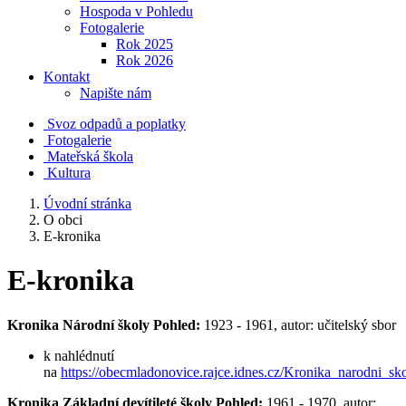
Hospoda v Pohledu
Fotogalerie
Rok 2025
Rok 2026
Kontakt
Napište nám
Svoz odpadů a poplatky
Fotogalerie
Mateřská škola
Kultura
Úvodní stránka
O obci
E-kronika
E-kronika
Kronika Národní školy Pohled:
1923 - 1961, autor: učitelský sbor
k nahlédnutí
na
https://obecmladonovice.rajce.idnes.cz/Kronika_narodni_s
Kronika Základní devítileté školy Pohled:
1961 - 1970, autor: