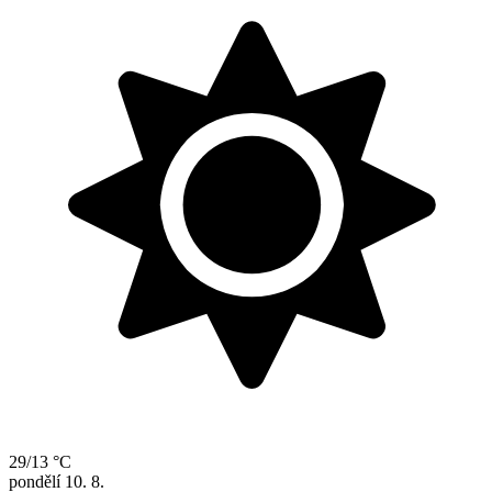
29/13 °C
pondělí
10. 8.