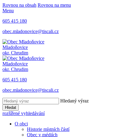
Rovnou na obsah
Rovnou na menu
Menu
605 415 180
obec.mladonovice@tiscali.cz
Mladoňovice
okr. Chrudim
Mladoňovice
okr. Chrudim
605 415 180
obec.mladonovice@tiscali.cz
Hledaný výraz
Hledat
rozšířené vyhledávání
O obci
Historie místních částí
Obec v médiích