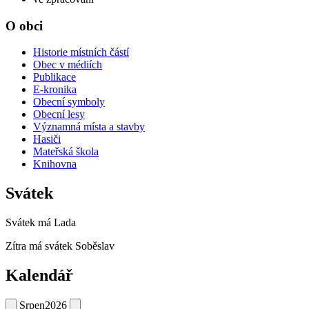
O obci
Historie místních částí
Obec v médiích
Publikace
E-kronika
Obecní symboly
Obecní lesy
Významná místa a stavby
Hasiči
Mateřská škola
Knihovna
Svátek
Svátek má
Lada
Zítra má svátek
Soběslav
Kalendář
Srpen
2026