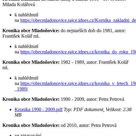
Milada Kolářová
k nahlédnutí
na
https://obecmladonovice.rajce.idnes.cz/Kornika_zakladni_d
Kronika obce Mladoňovice:
do nejstarších dob do 1981, autor:
František Kolář ml.
k nahlédnutí
na
https://obecmladonovice.rajce.idnes.cz/kronika_do_roku_19
Kronika obce Mladoňovice:
1982 - 1989, autor: František Kolář
ml.
k nahlédnutí
na
https://obecmladonovice.rajce.idnes.cz/kronika_v_letech_1
_1989/
Kronika obce Mladoňovice:
1990 - 2009, autor: Petra Petrová
Kronika 1990 - 2009.pdf
Typ: PDF dokument, Velikost: 2.38
MB
Kronika obce Mladoňovice:
od 2010, autor: Petra Petrová
ve zpracování