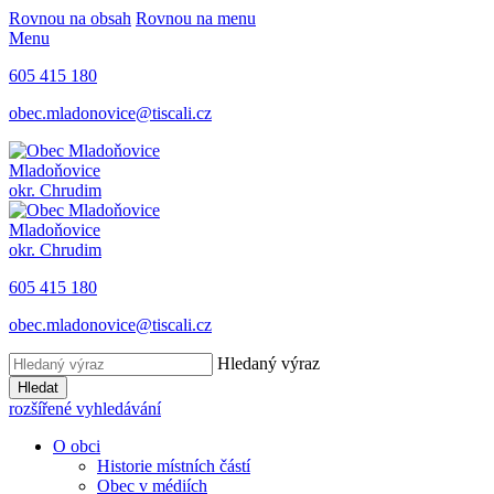
Rovnou na obsah
Rovnou na menu
Menu
605 415 180
obec.mladonovice@tiscali.cz
Mladoňovice
okr. Chrudim
Mladoňovice
okr. Chrudim
605 415 180
obec.mladonovice@tiscali.cz
Hledaný výraz
Hledat
rozšířené vyhledávání
O obci
Historie místních částí
Obec v médiích