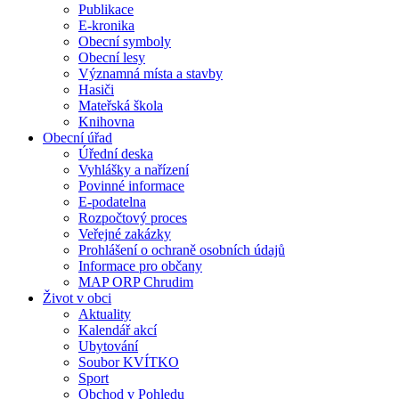
Publikace
E-kronika
Obecní symboly
Obecní lesy
Významná místa a stavby
Hasiči
Mateřská škola
Knihovna
Obecní úřad
Úřední deska
Vyhlášky a nařízení
Povinné informace
E-podatelna
Rozpočtový proces
Veřejné zakázky
Prohlášení o ochraně osobních údajů
Informace pro občany
MAP ORP Chrudim
Život v obci
Aktuality
Kalendář akcí
Ubytování
Soubor KVÍTKO
Sport
Obchod v Pohledu