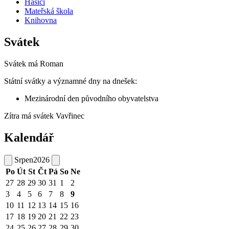
Hasiči
Mateřská škola
Knihovna
Svátek
Svátek má
Roman
Státní svátky a významné dny na dnešek:
Mezinárodní den původního obyvatelstva
Zítra má svátek
Vavřinec
Kalendář
Srpen
2026
Po
Út
St
Čt
Pá
So
Ne
27
28
29
30
31
1
2
3
4
5
6
7
8
9
10
11
12
13
14
15
16
17
18
19
20
21
22
23
24
25
26
27
28
29
30