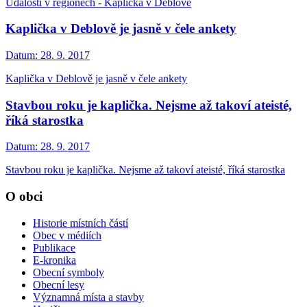
Události v regionech - Kaplička v Deblově
Kaplička v Deblově je jasně v čele ankety
Datum:
28. 9. 2017
Kaplička v Deblově je jasně v čele ankety
Stavbou roku je kaplička. Nejsme až takoví ateisté,
říká starostka
Datum:
28. 9. 2017
Stavbou roku je kaplička. Nejsme až takoví ateisté, říká starostka
O obci
Historie místních částí
Obec v médiích
Publikace
E-kronika
Obecní symboly
Obecní lesy
Významná místa a stavby