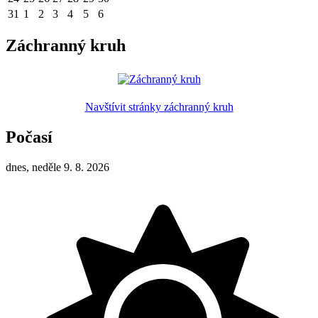
31
1
2
3
4
5
6
Záchranný kruh
Navštívit stránky záchranný kruh
Počasí
dnes, neděle 9. 8. 2026