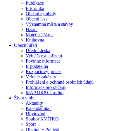
Publikace
E-kronika
Obecní symboly
Obecní lesy
Významná místa a stavby
Hasiči
Mateřská škola
Knihovna
Obecní úřad
Úřední deska
Vyhlášky a nařízení
Povinné informace
E-podatelna
Rozpočtový proces
Veřejné zakázky
Prohlášení o ochraně osobních údajů
Informace pro občany
MAP ORP Chrudim
Život v obci
Aktuality
Kalendář akcí
Ubytování
Soubor KVÍTKO
Sport
Obchod v Pohledu