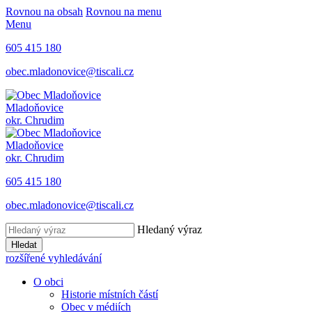
Rovnou na obsah
Rovnou na menu
Menu
605 415 180
obec.mladonovice@tiscali.cz
Mladoňovice
okr. Chrudim
Mladoňovice
okr. Chrudim
605 415 180
obec.mladonovice@tiscali.cz
Hledaný výraz
Hledat
rozšířené vyhledávání
O obci
Historie místních částí
Obec v médiích