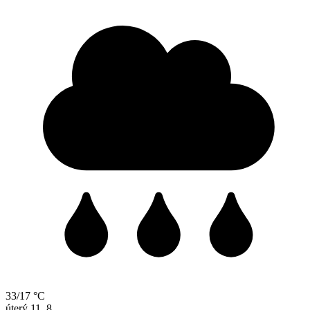
33/17 °C
úterý
11. 8.