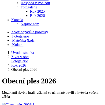
Hospoda v Pohledu
Fotogalerie
Rok 2025
Rok 2026
Kontakt
Napište nám
Svoz odpadů a poplatky
Fotogalerie
Mateřská škola
Kultura
Úvodní stránka
Život v obci
Fotogalerie
Rok 2026
Obecní ples 2026
Obecní ples 2026
Muzikanti skvěle hráli, všichni se náramně bavili a hvězda večera
zářila