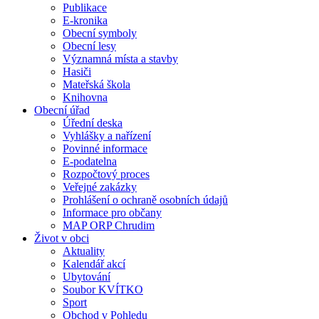
Publikace
E-kronika
Obecní symboly
Obecní lesy
Významná místa a stavby
Hasiči
Mateřská škola
Knihovna
Obecní úřad
Úřední deska
Vyhlášky a nařízení
Povinné informace
E-podatelna
Rozpočtový proces
Veřejné zakázky
Prohlášení o ochraně osobních údajů
Informace pro občany
MAP ORP Chrudim
Život v obci
Aktuality
Kalendář akcí
Ubytování
Soubor KVÍTKO
Sport
Obchod v Pohledu