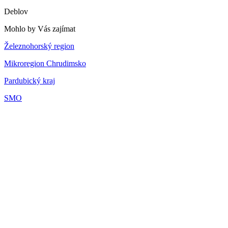
Deblov
Mohlo by Vás zajímat
Železnohorský region
Mikroregion Chrudimsko
Pardubický kraj
SMO