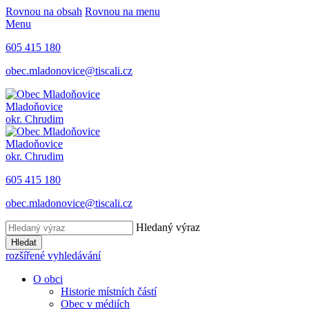
Rovnou na obsah
Rovnou na menu
Menu
605 415 180
obec.mladonovice@tiscali.cz
Mladoňovice
okr. Chrudim
Mladoňovice
okr. Chrudim
605 415 180
obec.mladonovice@tiscali.cz
Hledaný výraz
Hledat
rozšířené vyhledávání
O obci
Historie místních částí
Obec v médiích