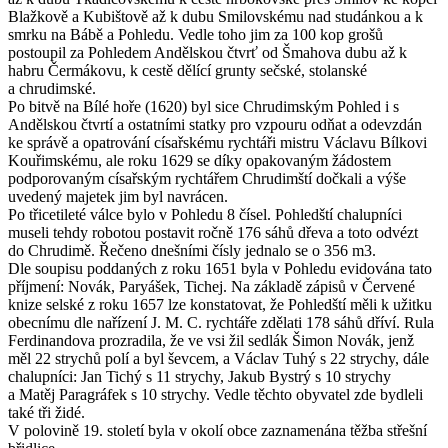
Blažkově a Kubištově až k dubu Smilovskému nad studánkou a k
smrku na Bábě a Pohledu. Vedle toho jim za 100 kop grošů
postoupil za Pohledem Andělskou čtvrť od Šmahova dubu až k
habru Čermákovu, k cestě dělící grunty sečské, stolanské
a chrudimské.
Po bitvě na Bílé hoře (1620) byl sice Chrudimským Pohled i s
Andělskou čtvrtí a ostatními statky pro vzpouru odňat a odevzdán
ke správě a opatrování císařskému rychtáři mistru Václavu Bílkovi
Kouřimskému, ale roku 1629 se díky opakovaným žádostem
podporovaným císařským rychtářem Chrudimští dočkali a výše
uvedený majetek jim byl navrácen.
Po třicetileté válce bylo v Pohledu 8 čísel. Pohledští chalupníci
museli tehdy robotou postavit ročně 176 sáhů dřeva a toto odvézt
do Chrudimě. Řečeno dnešními čísly jednalo se o 356 m3.
Dle soupisu poddaných z roku 1651 byla v Pohledu evidována tato
příjmení: Novák, Paryášek, Tichej. Na základě zápisů v Červené
knize selské z roku 1657 lze konstatovat, že Pohledští měli k užitku
obecnímu dle nařízení J. M. C. rychtáře zdělati 178 sáhů dříví. Rula
Ferdinandova prozradila, že ve vsi žil sedlák Šimon Novák, jenž
měl 22 strychů polí a byl ševcem, a Václav Tuhý s 22 strychy, dále
chalupníci: Jan Tichý s 11 strychy, Jakub Bystrý s 10 strychy
a Matěj Paragráfek s 10 strychy. Vedle těchto obyvatel zde bydleli
také tři židé.
V polovině 19. století byla v okolí obce zaznamenána těžba střešní