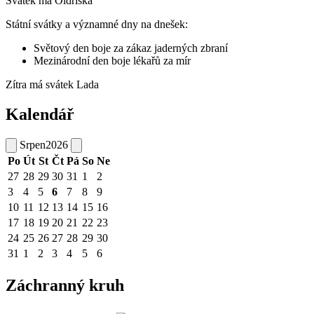
Svátek má
Oldřiška
Státní svátky a významné dny na dnešek:
Světový den boje za zákaz jaderných zbraní
Mezinárodní den boje lékařů za mír
Zítra má svátek
Lada
Kalendář
Srpen
2026
Po
Út
St
Čt
Pá
So
Ne
27
28
29
30
31
1
2
3
4
5
6
7
8
9
10
11
12
13
14
15
16
17
18
19
20
21
22
23
24
25
26
27
28
29
30
31
1
2
3
4
5
6
Záchranný kruh