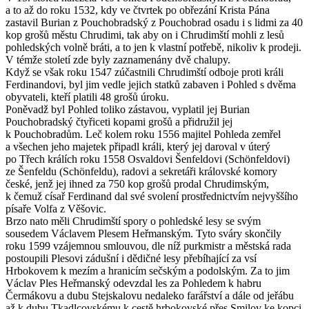
a to až do roku 1532, kdy ve čtvrtek po obřezání Krista Pána
zastavil Burian z Pouchobradský z Pouchobrad osadu i s lidmi za 40
kop grošů městu Chrudimi, tak aby on i Chrudimští mohli z lesů
pohledských volně bráti, a to jen k vlastní potřebě, nikoliv k prodeji.
V témže století zde byly zaznamenány dvě chalupy.
Když se však roku 1547 zúčastnili Chrudimští odboje proti králi
Ferdinandovi, byl jim vedle jejich statků zabaven i Pohled s dvěma
obyvateli, kteří platili 48 grošů úroku.
Poněvadž byl Pohled toliko zástavou, vyplatil jej Burian
Pouchobradský čtyřiceti kopami grošů a přidružil jej
k Pouchobradům. Leč kolem roku 1556 majitel Pohleda zemřel
a všechen jeho majetek připadl králi, který jej daroval v úterý
po Třech králích roku 1558 Osvaldovi Šenfeldovi (Schönfeldovi)
ze Šenfeldu (Schönfeldu), radovi a sekretáři královské komory
české, jenž jej ihned za 750 kop grošů prodal Chrudimským,
k čemuž císař Ferdinand dal své svolení prostřednictvím nejvyššího
písaře Volfa z Věšovic.
Brzo nato měli Chrudimští spory o pohledské lesy se svým
sousedem Václavem Plesem Heřmanským. Tyto sváry skončily
roku 1599 vzájemnou smlouvou, dle níž purkmistr a městská rada
postoupili Plesovi zádušní i dědičné lesy přebíhající za vsí
Hrbokovem k mezím a hranicím sečským a podolským. Za to jim
Václav Ples Heřmanský odevzdal les za Pohledem k habru
Čermákovu a dubu Stejskalovu nedaleko farářství a dále od jeřábu
až k dubu Tkadlcovskému k cestě hrbokovské přes Smilov ke kopci