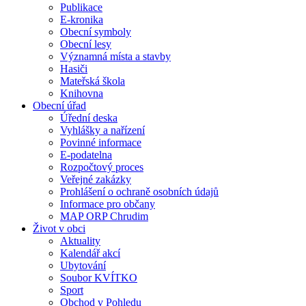
Publikace
E-kronika
Obecní symboly
Obecní lesy
Významná místa a stavby
Hasiči
Mateřská škola
Knihovna
Obecní úřad
Úřední deska
Vyhlášky a nařízení
Povinné informace
E-podatelna
Rozpočtový proces
Veřejné zakázky
Prohlášení o ochraně osobních údajů
Informace pro občany
MAP ORP Chrudim
Život v obci
Aktuality
Kalendář akcí
Ubytování
Soubor KVÍTKO
Sport
Obchod v Pohledu