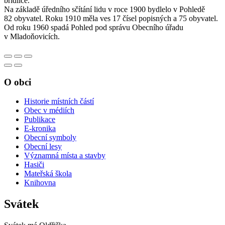
břidlice.
Na základě úředního sčítání lidu v roce 1900 bydlelo v Pohledě
82 obyvatel. Roku 1910 měla ves 17 čísel popisných a 75 obyvatel.
Od roku 1960 spadá Pohled pod správu Obecního úřadu
v Mladoňovicích.
O obci
Historie místních částí
Obec v médiích
Publikace
E-kronika
Obecní symboly
Obecní lesy
Významná místa a stavby
Hasiči
Mateřská škola
Knihovna
Svátek