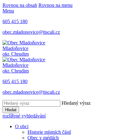
Rovnou na obsah
Rovnou na menu
Menu
605 415 180
obec.mladonovice@tiscali.cz
Mladoňovice
okr. Chrudim
Mladoňovice
okr. Chrudim
605 415 180
obec.mladonovice@tiscali.cz
Hledaný výraz
Hledat
rozšířené vyhledávání
O obci
Historie místních částí
Obec v médiích