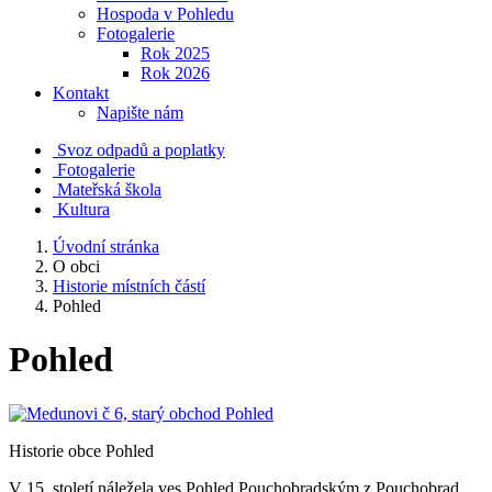
Hospoda v Pohledu
Fotogalerie
Rok 2025
Rok 2026
Kontakt
Napište nám
Svoz odpadů a poplatky
Fotogalerie
Mateřská škola
Kultura
Úvodní stránka
O obci
Historie místních částí
Pohled
Pohled
Historie obce Pohled
V 15. století náležela ves Pohled Pouchobradským z Pouchobrad,