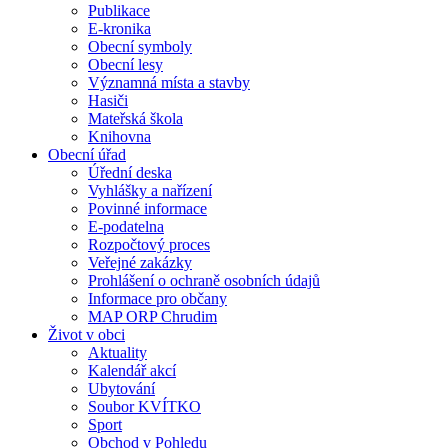
Publikace
E-kronika
Obecní symboly
Obecní lesy
Významná místa a stavby
Hasiči
Mateřská škola
Knihovna
Obecní úřad
Úřední deska
Vyhlášky a nařízení
Povinné informace
E-podatelna
Rozpočtový proces
Veřejné zakázky
Prohlášení o ochraně osobních údajů
Informace pro občany
MAP ORP Chrudim
Život v obci
Aktuality
Kalendář akcí
Ubytování
Soubor KVÍTKO
Sport
Obchod v Pohledu