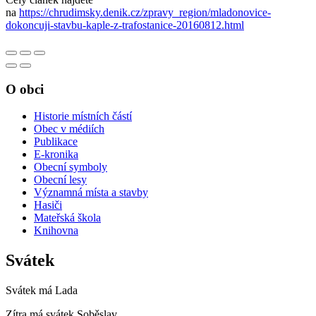
na
https://chrudimsky.denik.cz/zpravy_region/mladonovice-
dokoncuji-stavbu-kaple-z-trafostanice-20160812.html
O obci
Historie místních částí
Obec v médiích
Publikace
E-kronika
Obecní symboly
Obecní lesy
Významná místa a stavby
Hasiči
Mateřská škola
Knihovna
Svátek
Svátek má
Lada
Zítra má svátek
Soběslav