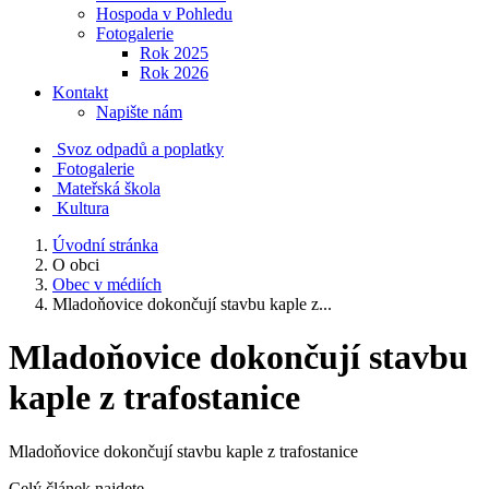
Hospoda v Pohledu
Fotogalerie
Rok 2025
Rok 2026
Kontakt
Napište nám
Svoz odpadů a poplatky
Fotogalerie
Mateřská škola
Kultura
Úvodní stránka
O obci
Obec v médiích
Mladoňovice dokončují stavbu kaple z...
Mladoňovice dokončují stavbu
kaple z trafostanice
Mladoňovice dokončují stavbu kaple z trafostanice
Celý článek najdete