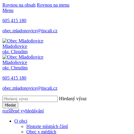
Rovnou na obsah
Rovnou na menu
Menu
605 415 180
obec.mladonovice@tiscali.cz
Mladoňovice
okr. Chrudim
Mladoňovice
okr. Chrudim
605 415 180
obec.mladonovice@tiscali.cz
Hledaný výraz
Hledat
rozšířené vyhledávání
O obci
Historie místních částí
Obec v médiích