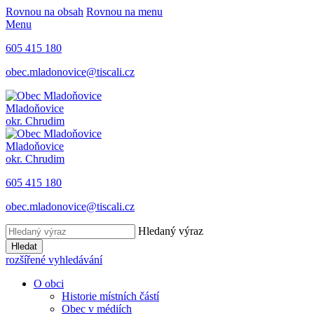
Rovnou na obsah
Rovnou na menu
Menu
605 415 180
obec.mladonovice@tiscali.cz
Mladoňovice
okr. Chrudim
Mladoňovice
okr. Chrudim
605 415 180
obec.mladonovice@tiscali.cz
Hledaný výraz
Hledat
rozšířené vyhledávání
O obci
Historie místních částí
Obec v médiích