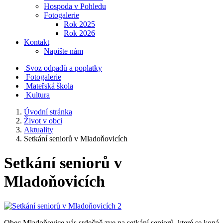
Hospoda v Pohledu
Fotogalerie
Rok 2025
Rok 2026
Kontakt
Napište nám
Svoz odpadů a poplatky
Fotogalerie
Mateřská škola
Kultura
Úvodní stránka
Život v obci
Aktuality
Setkání seniorů v Mladoňovicích
Setkání seniorů v
Mladoňovicích
Obec Mladoňovice vás srdečně zve na setkání seniorů, které se koná