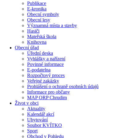
Publikace
E-kronika
Obecní symboly
Obecní lesy
Významná místa a stavby
Hasiči
Mateřská škola
Knihovna
Obecní úřad
Úřední deska
Vyhlášky a nařízení
Povinné informace
E-podatelna
Rozpočtový proces
Veřejné zakázky
Prohlášení o ochraně osobních údajů
Informace pro občany
MAP ORP Chrudim
Život v obci
Aktuality
Kalendář akcí
Ubytování
Soubor KVÍTKO
Sport
Obchod v Pohledu