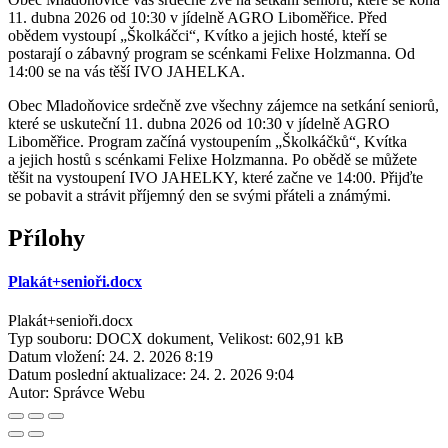
11. dubna 2026 od 10:30 v jídelně AGRO Liboměřice. Před
obědem vystoupí „Školkáčci“, Kvítko a jejich hosté, kteří se
postarají o zábavný program se scénkami Felixe Holzmanna. Od
14:00 se na vás těší IVO JAHELKA.
Obec Mladoňovice srdečně zve všechny zájemce na setkání seniorů,
které se uskuteční 11. dubna 2026 od 10:30 v jídelně AGRO
Liboměřice. Program začíná vystoupením „Školkáčků“, Kvítka
a jejich hostů s scénkami Felixe Holzmanna. Po obědě se můžete
těšit na vystoupení IVO JAHELKY, které začne ve 14:00. Přijďte
se pobavit a strávit příjemný den se svými přáteli a známými.
Přílohy
Plakát+senioři.docx
Plakát+senioři.docx
Typ souboru: DOCX dokument, Velikost: 602,91 kB
Datum vložení:
24. 2. 2026 8:19
Datum poslední aktualizace:
24. 2. 2026 9:04
Autor:
Správce Webu